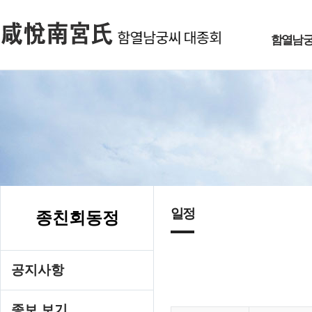
함열남
일정
종친회동정
공지사항
종보 보기