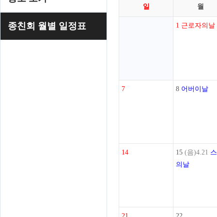
일
월
종친회 월별 일정표
1
근로자의날
7
8
어버이날
14
15
(음)4.21
스
의날
21
22