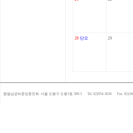
28
단오
29
함열남궁씨중앙종친회. 서울 도봉구 도봉1동 589-3
Tel. 02)954-3636
Fax. 02)3