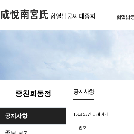
함열남
공지사항
종친회동정
Total 55건
1 페이지
공지사항
번호
종보 보기