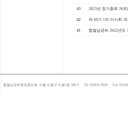
43
2023년 정기총회 개최
42
제 69기 1차 이사회 
41
함열남궁씨 2022년도
함열남궁씨중앙종친회. 서울 도봉구 도봉1동 589-3
Tel. 02)954-3636
Fax. 02)3